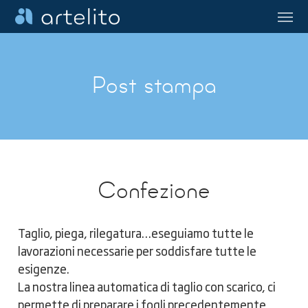
Skip
Menu
to
main
content
Post stampa
Confezione
Taglio, piega, rilegatura…eseguiamo tutte le
lavorazioni necessarie per soddisfare tutte le
esigenze.
La nostra linea automatica di taglio con scarico, ci
permette di preparare i fogli precedentemente