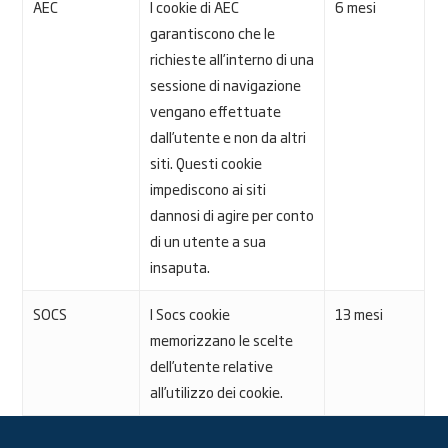
AEC
I cookie di AEC
6 mesi
garantiscono che le
richieste all’interno di una
sessione di navigazione
vengano effettuate
dall’utente e non da altri
siti. Questi cookie
impediscono ai siti
dannosi di agire per conto
di un utente a sua
insaputa.
SOCS
I Socs cookie
13 mesi
memorizzano le scelte
dell’utente relative
all’utilizzo dei cookie.