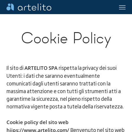
Skip
Menu
to
main
content
Cookie Policy
Il sito di
rispetta la privacy dei suoi
ARTELITO SPA
Utenti: i dati che saranno eventualmente
comunicati dagli utenti saranno trattati con la
massima attenzione e con tutti gli strumenti atti a
garantirne la sicurezza, nel pieno rispetto della
normativa vigente posta a tutela della riservatezza.
Cookie policy del sito web
Benvenuto nel sito web
hiips://www.artelito.com/