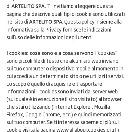
di
Ti invitiamo a leggere questa
ARTELITO SPA.
pagina che descrive quali tipi di cookie sono utilizzati
nel sito di
. Questa policy insieme alla
ARTELITO SPA
informativa sulla Privacy fornisce le indicazioni
sull’uso delle informazioni degli utenti.
I “cookies”
I cookies: cosa sono e a cosa servono
sono piccoli file di testo che alcuni siti web inviano
sul tuo computer o dispositivo mobile al momento in
cui accedi a un determinato sito o ne utilizzi i servizi.
Lo scopo è quello di acquisire e trasportare
informazioni. I cookies sono inviati dal server web
(sul quale è in esecuzione il sito visitato) al browser
che stai utilizzando (Internet Explorer, Mozilla
Firefox, Google Chrome, ecc.) e quindi memorizzati
sul tuo computer. Se ti interessa saperne di più sui
cookie visita la pagina www.allaboutcookies.org In