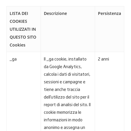
LISTA DEI
Descrizione
Persistenza
COOKIES
UTILIZZATI IN
QUESTO SITO
Cookies
_ga
Il _ga cookie, installato
2 anni
da Google Analytics,
calcola i dati di visitatori,
sessioni e campagne e
tiene anche traccia
dell’utilizzo del sito per il
report di analisi del sito. Il
cookie memorizza le
informazioni in modo
anonimo e assegna un