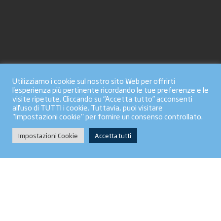
Utilizziamo i cookie sul nostro sito Web per offrirti
l'esperienza più pertinente ricordando le tue preferenze e le
visite ripetute. Cliccando su “Accetta tutto” acconsenti
all'uso di TUTTI i cookie. Tuttavia, puoi visitare
"Impostazioni cookie" per fornire un consenso controllato.
Impostazioni Cookie
Accetta tutti